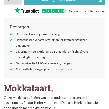
Gebaseerd op
9243
reviews
Bezorgen
Dit product wordt
gekoeld
bezorgd.
Bezorgkosten vanaf
€ 7.95
, afhankelijk van het gekozen
tijdvenster.
Levering in
heel Nederland en Vlaanderen (België)
vanaf
maandag t/m zaterdag.
Bestel
uiterlijk 17:00
voor levering morgen.
Gratis
afhalen mogelijk
op een
afhaallocatie
.
Mokkataart
Onze Mokkataart is één van de populairste taarten uit het
assortiment. En dat is niet voor niets! De cake is lekker luchtig,
opgespoten met mokka en gevuld