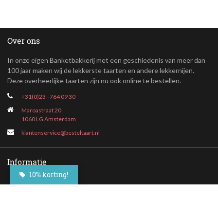
Over ons
In onze eigen Banketbakkerij met een geschiedenis van meer dan
100 jaar maken wij de lekkerste taarten en andere lekkernijen.
Deze overheerlijke taarten zijn nu ook online te bestellen.
+31(0)23 - 764 09 30
Maroastraat 20
1060 LG Amsterdam
klantenservice@besteltaart.nl
Informatie
10% korting!
Contact
Veelgestelde vragen
Bezorgen