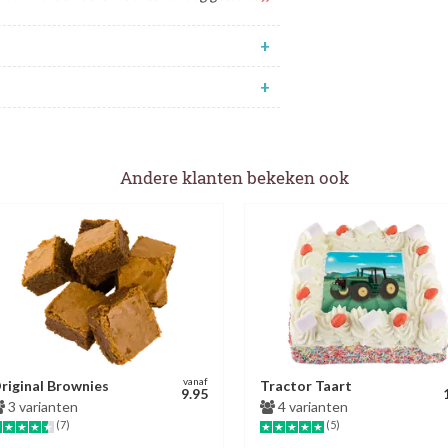
+
+
Andere klanten bekeken ook
vanaf
riginal Brownies
Tractor Taart
9.95
3 varianten
4 varianten
(7)
(5)