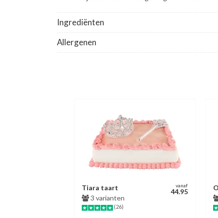
Ingrediënten
Allergenen
vanaf
Tiara taart
O
44.95
3 varianten
(26)