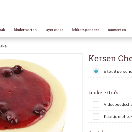
bak
kindertaarten
layer cakes
lekkers per post
momenten
cake
Kersen Che
6 tot 8 person
Leuke extra's
Videoboodsch
Kaartje met te