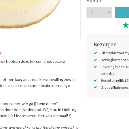
Aantal
Bezorgen
Dit product wordt
Bezorgkosten van
r wij hebben deze kersen cheesecake
Levering in
heel N
zaterdag.
 met een laag amarena kersenvulling zowel
Bestel
uiterlijk 17
dem, maakt deze cheesecake een zalige
Gratis
afhalen mog
sonen, met wie ga jij hem delen?
 door heel Nederland. Of je nu in Limburg
ndin uit Heerenveen, het kan allemaal! :)
rdoor worden deze vruchten droog geteeld.