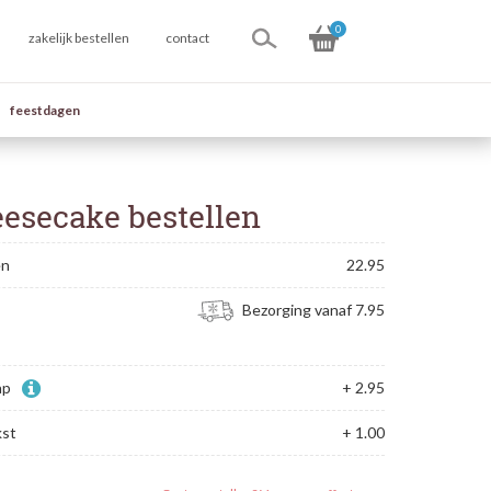
0
zakelijk bestellen
contact
feestdagen
esecake bestellen
en
22.95
Bezorging vanaf 7.95
ap
+ 2.95
kst
+ 1.00