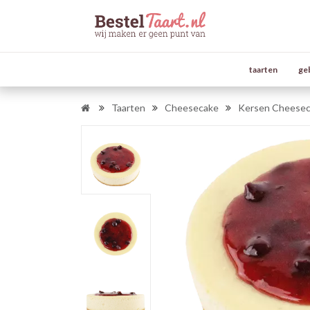
taarten
ge
Taarten
Cheesecake
Kersen Cheese