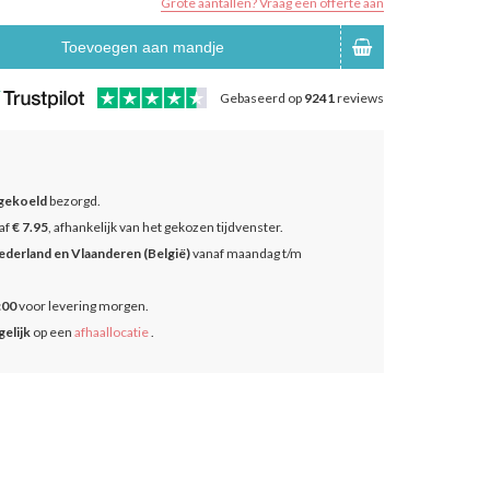
Grote aantallen? Vraag een offerte aan
Toevoegen aan mandje
Gebaseerd op
9241
reviews
gekoeld
bezorgd.
af
€ 7.95
, afhankelijk van het gekozen tijdvenster.
ederland en Vlaanderen (België)
vanaf maandag t/m
:00
voor levering morgen.
elijk
op een
afhaallocatie
.