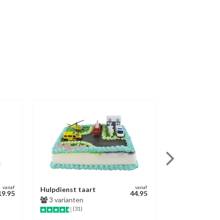
vanaf
vanaf
Hulpdienst taart
Chocoladetaa
19.95
44.95
3 varianten
3 varianten
(31)
(623)