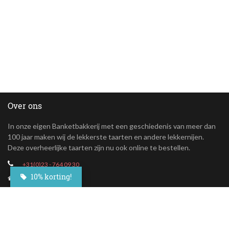
Over ons
In onze eigen Banketbakkerij met een geschiedenis van meer dan
100 jaar maken wij de lekkerste taarten en andere lekkernijen.
Deze overheerlijke taarten zijn nu ook online te bestellen.
+31(0)23 - 764 09 30
10% korting!
Maroastraat 20
1060 LG Amsterdam
klantenservice@besteltaart.nl