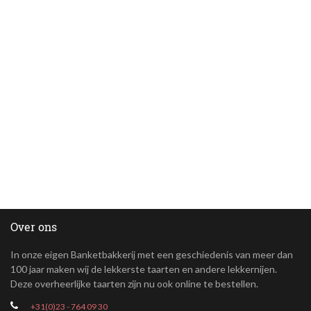
Over ons
In onze eigen Banketbakkerij met een geschiedenis van meer dan
100 jaar maken wij de lekkerste taarten en andere lekkernijen.
Deze overheerlijke taarten zijn nu ook online te bestellen.
+31(0)23 - 764 09 30