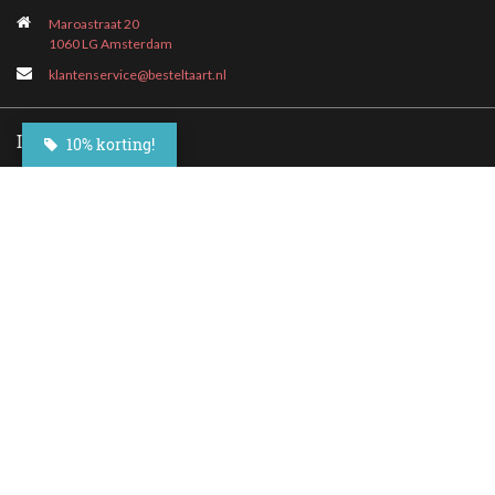
Maroastraat 20
1060 LG Amsterdam
klantenservice@besteltaart.nl
Informatie
10% korting!
Contact
Veelgestelde vragen
Bezorgen
Nieuwsbrief
Afhaallocaties
Klantenservice
Zakelijk bestellen
Over Besteltaart
Privacy voorwaarden
Algemene Voorwaarden