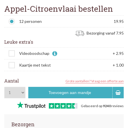
Appel-Citroenvlaai bestellen
12 personen
19.95
Bezorging vanaf 7.95
Leuke extra's
Videoboodschap
+ 2.95
Kaartje met tekst
+ 1.00
Aantal
Grote aantallen? Vraag een offerte aan
Toevoegen aan mandje
Gebaseerd op
9240
reviews
Bezorgen