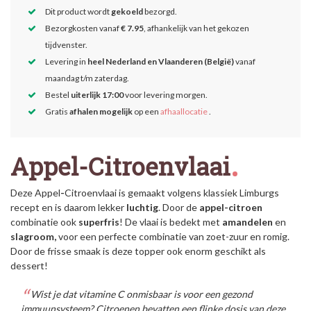
Dit product wordt
gekoeld
bezorgd.
Bezorgkosten vanaf
€ 7.95
, afhankelijk van het gekozen
tijdvenster.
Levering in
heel Nederland en Vlaanderen (België)
vanaf
maandag t/m zaterdag.
Bestel
uiterlijk 17:00
voor levering morgen.
Gratis
afhalen mogelijk
op een
afhaallocatie
.
Appel-Citroenvlaai
Deze Appel
-
Citroenvlaai is gemaakt volgens klassiek Limburgs
recept en is daarom lekker
luchtig
. Door de
appel-citroen
combinatie ook
superfris
! De vlaai is bedekt met
amandelen
en
slagroom,
voor een perfecte combinatie van zoet-zuur en romig.
Door de frisse smaak is deze topper ook enorm geschikt als
dessert!
Wist je dat vitamine C onmisbaar is voor een gezond
immuunsysteem? Citroenen bevatten een flinke dosis van deze