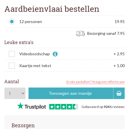
Aardbeienvlaai bestellen
12 personen
19.95
Bezorging vanaf 7.95
Leuke extra's
Videoboodschap
+ 2.95
Kaartje met tekst
+ 1.00
Aantal
Grote aantallen? Vraag een offerte aan
Toevoegen aan mandje
Gebaseerd op
9241
reviews
Bezorgen