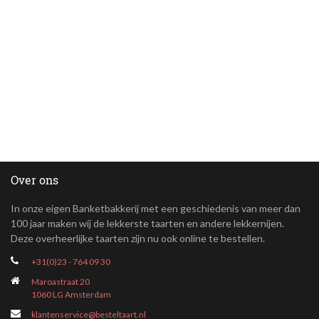
Over ons
In onze eigen Banketbakkerij met een geschiedenis van meer dan
100 jaar maken wij de lekkerste taarten en andere lekkernijen.
Deze overheerlijke taarten zijn nu ook online te bestellen.
+31(0)23 - 764 09 30
Maroastraat 20
1060 LG Amsterdam
klantenservice@besteltaart.nl