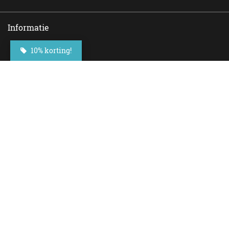
Informatie
Contact
10% korting!
Veelgestelde vragen
Bezorgen
Nieuwsbrief
Afhaallocaties
Klantenservice
Zakelijk bestellen
Over Besteltaart
Privacy voorwaarden
Algemene Voorwaarden
Social Media