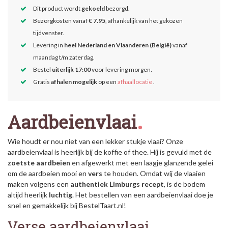
Dit product wordt
gekoeld
bezorgd.
Bezorgkosten vanaf
€ 7.95
, afhankelijk van het gekozen
tijdvenster.
Levering in
heel Nederland en Vlaanderen (België)
vanaf
maandag t/m zaterdag.
Bestel
uiterlijk 17:00
voor levering morgen.
Gratis
afhalen mogelijk
op een
afhaallocatie
.
Aardbeienvlaai
Wie houdt er nou niet van een lekker stukje vlaai? Onze
aardbeienvlaai is heerlijk bij de koffie of thee. Hij is gevuld met de
zoetste aardbeien
en afgewerkt met een laagje glanzende gelei
om de aardbeien mooi en
vers
te houden. Omdat wij de vlaaien
maken volgens een
authentiek Limburgs recept
, is de bodem
altijd heerlijk
luchtig
. Het bestellen van een aardbeienvlaai doe je
snel en gemakkelijk bij BestelTaart.nl!
Verse aardbeienvlaai