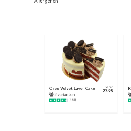
Allergenen
vanaf
Oreo Velvet Layer Cake
R
27.95
2 varianten
(465)