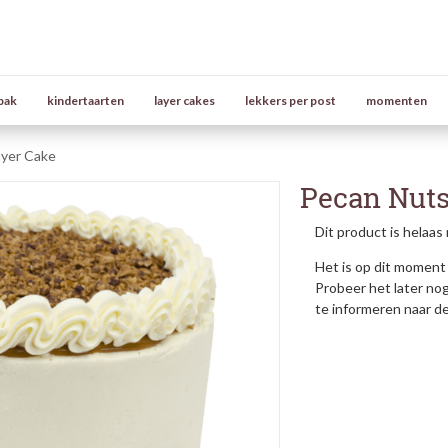
bak
kindertaarten
layer cakes
lekkers per post
momenten
ayer Cake
Pecan Nuts
Dit product is helaas 
Het is op dit moment 
Probeer het later no
te informeren naar d