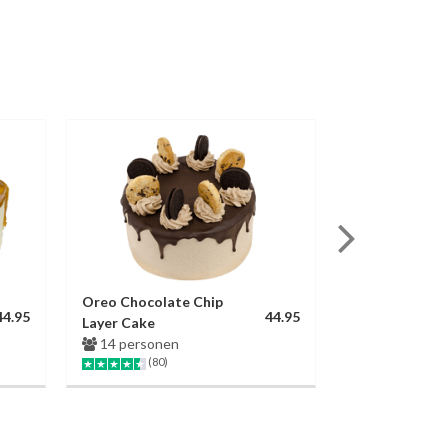
Oreo Chocolate Chip
Strawberry Lo
44.95
44.95
Layer Cake
2 varianten
(37)
14 personen
(80)