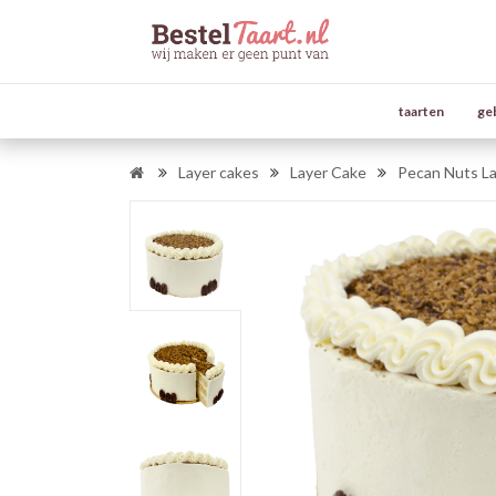
taarten
ge
Layer cakes
Layer Cake
Pecan Nuts L