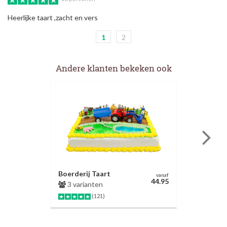
Heerlijke taart ,zacht en vers
1
2
Andere klanten bekeken ook
Boerderij Taart
vanaf
44.95
3 varianten
(121)