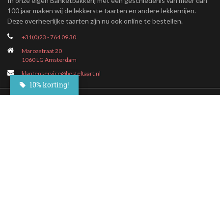
In onze eigen Banketbakkerij met een geschiedenis van meer dan
100 jaar maken wij de lekkerste taarten en andere lekkernijen.
Deze overheerlijke taarten zijn nu ook online te bestellen.
+31(0)23 - 764 09 30
Maroastraat 20
1060 LG Amsterdam
klantenservice@besteltaart.nl
10% korting!
Informatie
Contact
Veelgestelde vragen
Bezorgen
Nieuwsbrief
Afhaallocaties
Klantenservice
Zakelijk bestellen
Over Besteltaart