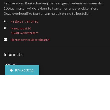
In onze eigen Banketbakkerij met een geschiedenis van meer dan
100 jaar maken wij de lekkerste taarten en andere lekkernijen.
Deze overheerlijke taarten zijn nu ook online te bestellen.
+31(0)23 - 764 09 30
Maroastraat 20
1060 LG Amsterdam
klantenservice@besteltaart.nl
Informatie
Contact
10% korting!
Veelgestelde vragen
Bezorgen
Nieuwsbrief
Afhaallocaties
Klantenservice
Zakelijk bestellen