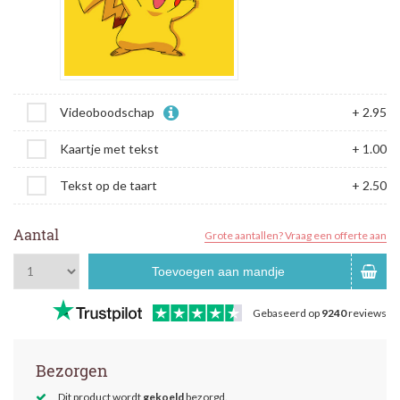
Videoboodschap
+ 2.95
Kaartje met tekst
+ 1.00
Tekst op de taart
+ 2.50
Aantal
Grote aantallen? Vraag een offerte aan
Toevoegen aan mandje
Gebaseerd op
9240
reviews
Bezorgen
Dit product wordt
gekoeld
bezorgd.