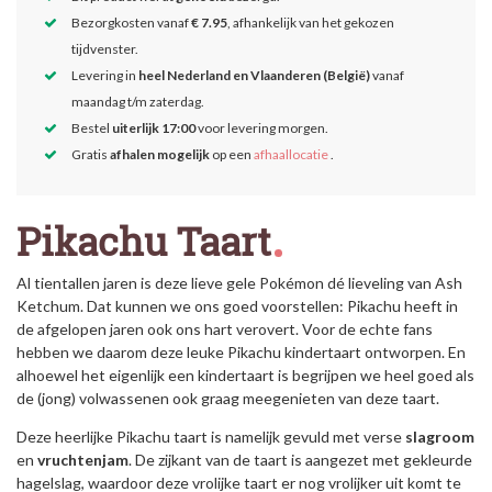
Bezorgkosten vanaf
€ 7.95
, afhankelijk van het gekozen
tijdvenster.
Levering in
heel Nederland en Vlaanderen (België)
vanaf
maandag t/m zaterdag.
Bestel
uiterlijk 17:00
voor levering morgen.
Gratis
afhalen mogelijk
op een
afhaallocatie
.
Pikachu Taart
Al tientallen jaren is deze lieve gele Pokémon dé lieveling van Ash
Ketchum. Dat kunnen we ons goed voorstellen: Pikachu heeft in
de afgelopen jaren ook ons hart verovert. Voor de echte fans
hebben we daarom deze leuke Pikachu kindertaart ontworpen. En
alhoewel het eigenlijk een kindertaart is begrijpen we heel goed als
de (jong) volwassenen ook graag meegenieten van deze taart.
Deze heerlijke Pikachu taart is namelijk gevuld met verse
slagroom
en
vruchtenjam
. De zijkant van de taart is aangezet met gekleurde
hagelslag, waardoor deze vrolijke taart er nog vrolijker uit komt te