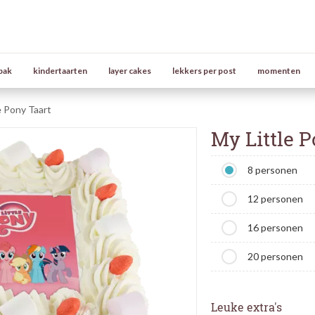
bak
kindertaarten
layer cakes
lekkers per post
momenten
e Pony Taart
My Little P
8 personen
12 personen
16 personen
20 personen
Leuke extra's