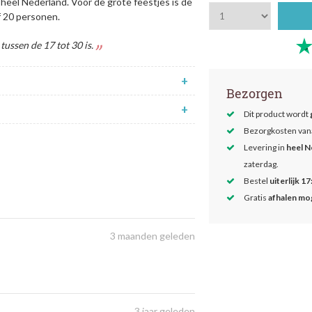
eel Nederland. Voor de grote feestjes is de
f 20 personen.
ussen de 17 tot 30 is.
+
Bezorgen
+
Dit product wordt
Bezorgkosten van
Levering in
heel N
zaterdag.
Bestel
uiterlijk 17
Gratis
afhalen mog
3 maanden geleden
3 jaar geleden