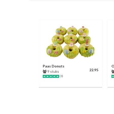
Paas Donuts
O
22.95
9 stuks
(3)