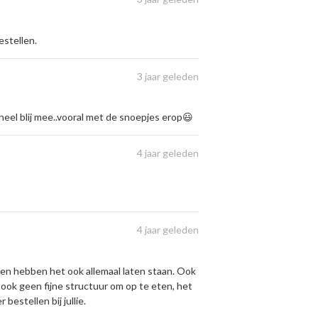
estellen.
3 jaar geleden
heel blij mee..vooral met de snoepjes erop😃
4 jaar geleden
4 jaar geleden
ten hebben het ook allemaal laten staan. Ook
 ook geen fijne structuur om op te eten, het
 bestellen bij jullie.