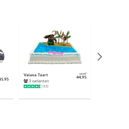
vanaf
Vaiana Taart
Woezel & Pip
44.95
45.95
3 varianten
Slagroomtaar
(11)
4 varianten
(4)