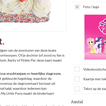
Foto / logo
t
rijgen van de avonturen van deze leuke
ontworpen. Of je dochter (of zoon) nu fan is
ash, Rarity of Pinkie Pie: deze taart maakt
Videoboodsch
isse
vruchtenjam
en
heerlijke
slagroom
.
et gekleurde hagelslag, waardoor de
Kaartje met te
ie bovenop de slagroomtaart bestaat uit
al halal, waardoor iedereen kan
Tekst op de taa
 My Little Pony maakt de kindertaart
Aantal