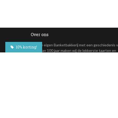
Over ons
In onze eigen Banketbakkerij met een geschiedenis 
10% korting!
meer dan 100 jaar maken wij de lekkerste taarten en
andere lekkernijen. Deze overheerlijke taarten zijn nu
online te bestellen.
+31(0)23 - 764 09 30
Maroastraat 20
1060 LG Amsterdam
klantenservice@besteltaart.nl