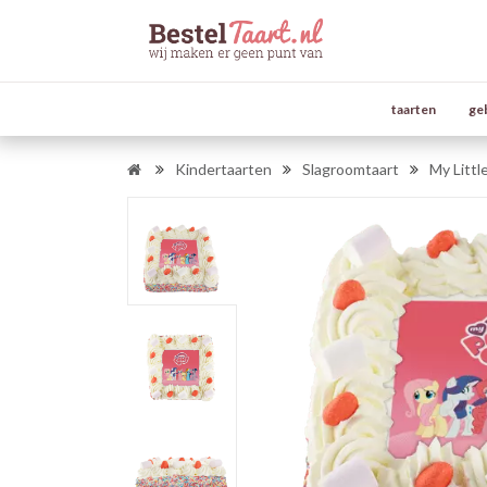
taarten
ge
Kindertaarten
Slagroomtaart
My Littl