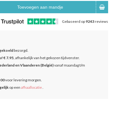
Toevoegen aan mandje
Gebaseerd op
9243
reviews
gekoeld
bezorgd.
af
€ 7.95
, afhankelijk van het gekozen tijdvenster.
ederland en Vlaanderen (België)
vanaf maandag t/m
:00
voor levering morgen.
elijk
op een
afhaallocatie
.