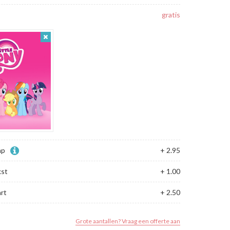
gratis
ap
+ 2.95
kst
+ 1.00
rt
+ 2.50
Grote aantallen? Vraag een offerte aan