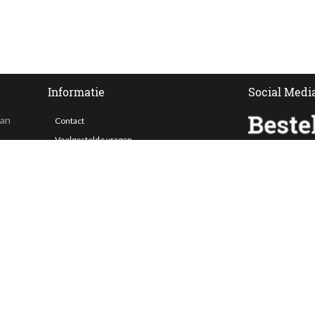
Informatie
Social Medi
van
Contact
Veelgestelde vragen
 ook
Bezorgen
Nieuwsbrief
Afhaallocaties
Klantenservice
Zakelijk bestellen
Over Besteltaart
Privacy voorwaarden
Algemene Voorwaarden