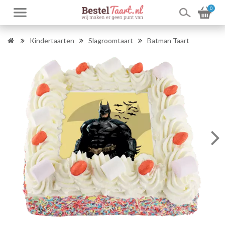
0
Kindertaarten
Slagroomtaart
Batman Taart