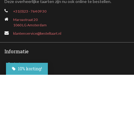
Deze overheerlijke taarten zijn nu ook online te bestellen.
+31(0)23 - 764 09 30
Maroastraat 20
1060 LG Amsterdam
klantenservice@besteltaart.nl
Informatie
Contact
10% korting!
Veelgestelde vragen
Bezorgen
Nieuwsbrief
Afhaallocaties
Klantenservice
Zakelijk bestellen
Over Besteltaart
Privacy voorwaarden