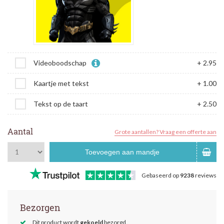
Videoboodschap
+ 2.95
Kaartje met tekst
+ 1.00
Tekst op de taart
+ 2.50
Aantal
Grote aantallen? Vraag een offerte aan
Toevoegen aan mandje
Gebaseerd op
9238
reviews
Bezorgen
Dit product wordt
gekoeld
bezorgd.