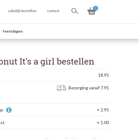
0
zakelijk bestellen
contact
feestdagen
nut It's a girl bestellen
18.95
Bezorging vanaf 7.95
ap
+ 2.95
kst
+ 1.00