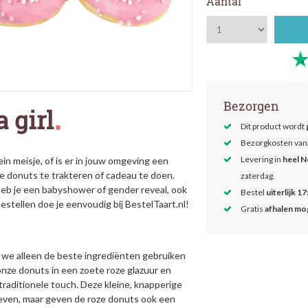
Aantal
Bezorgen
 girl
Dit product wordt
Bezorgkosten van
Levering in
heel N
n meisje, of is er in jouw omgeving een
e donuts te trakteren of cadeau te doen.
zaterdag.
 Heb je een babyshower of gender reveal, ook
Bestel
uiterlijk 17
stellen doe je eenvoudig bij BestelTaart.nl!
Gratis
afhalen mog
j we alleen de beste ingrediënten gebruiken
nze donuts in een zoete roze glazuur en
 traditionele touch. Deze kleine, knapperige
 leven, maar geven de roze donuts ook een