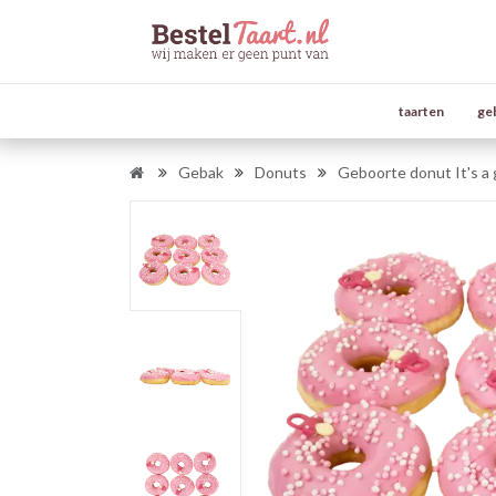
taarten
ge
Gebak
Donuts
Geboorte donut It's a g