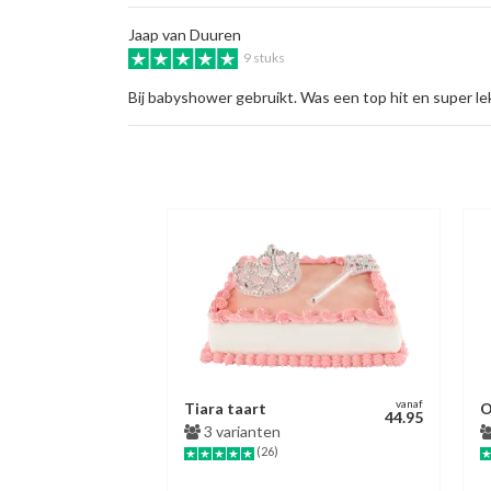
Jaap van Duuren
9 stuks
Bij babyshower gebruikt. Was een top hit en super le
vanaf
Tiara taart
O
44.95
3 varianten
(26)