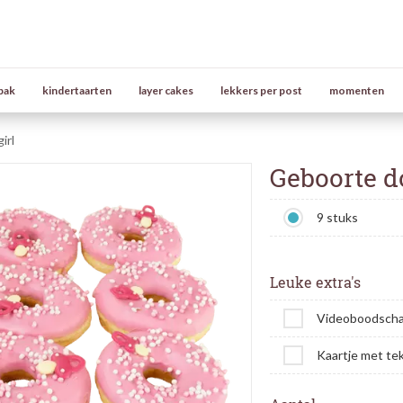
bak
kindertaarten
layer cakes
lekkers per post
momenten
irl
Geboorte do
9 stuks
Leuke extra's
Videoboodsch
Kaartje met te