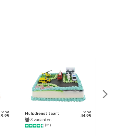
vanaf
vanaf
Hulpdienst taart
Chocoladetaa
19.95
44.95
3 varianten
3 varianten
(31)
(623)