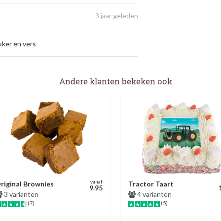
3 jaar geleden
kker en vers
Andere klanten bekeken ook
vanaf
riginal Brownies
Tractor Taart
9.95
3 varianten
4 varianten
(7)
(5)