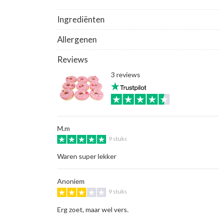
Ingrediënten
Allergenen
Reviews
3 reviews
M.m
9 stuks
Waren super lekker
Anoniem
9 stuks
Erg zoet, maar wel vers.