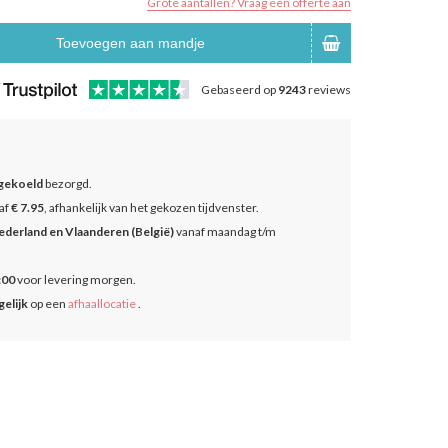
Grote aantallen? Vraag een offerte aan
Toevoegen aan mandje
Gebaseerd op
9243
reviews
gekoeld
bezorgd.
af
€ 7.95
, afhankelijk van het gekozen tijdvenster.
ederland en Vlaanderen (België)
vanaf maandag t/m
:00
voor levering morgen.
elijk
op een
afhaallocatie
.