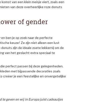
 komst van een klein meisje viert, zoals een
nieten van deze overheerlijke roze donuts
ower of gender
 en ben je op zoek naar de perfecte
ische keuze! Ze zijn niet alleen een lust
donuts zijn de ideale zoete lekkernij om de
ing van het geslacht extra speciaal te
die perfect passen bij deze gelegenheden.
kleden met bijpassende decoraties zoals
Zo creëer je een feestelijke en onvergetelijke
 te geven en wij in Europa juist cadeautjes