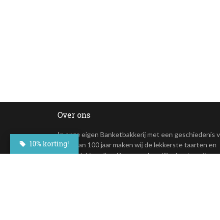
Over ons
In onze eigen Banketbakkerij met een geschiedenis 
10% korting!
meer dan 100 jaar maken wij de lekkerste taarten en
andere lekkernijen. Deze overheerlijke taarten zijn nu
online te bestellen.
+31(0)23 - 764 09 30
Maroastraat 20
1060 LG Amsterdam
klantenservice@besteltaart.nl