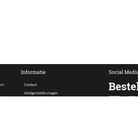
Informatie
Social Medi
van
Contact
Veelgestelde vragen
 ook
Bezorgen
Nieuwsbrief
Afhaallocaties
Klantenservice
Zakelijk bestellen