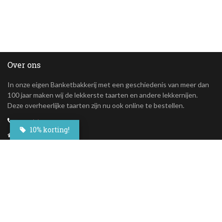
Over ons
In onze eigen Banketbakkerij met een geschiedenis van meer dan
100 jaar maken wij de lekkerste taarten en andere lekkernijen.
Deze overheerlijke taarten zijn nu ook online te bestellen.
+31(0)23 - 764 09 30
10% korting!
Maroastraat 20
1060 LG Amsterdam
klantenservice@besteltaart.nl
Informatie
Contact
Veelgestelde vragen