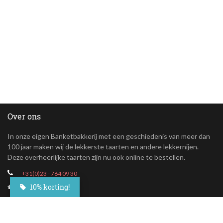
Over ons
In onze eigen Banketbakkerij met een geschiedenis van meer dan
100 jaar maken wij de lekkerste taarten en andere lekkernijen.
Deze overheerlijke taarten zijn nu ook online te bestellen.
+31(0)23 - 764 09 30
10% korting!
Maroastraat 20
1060 LG Amsterdam
klantenservice@besteltaart.nl