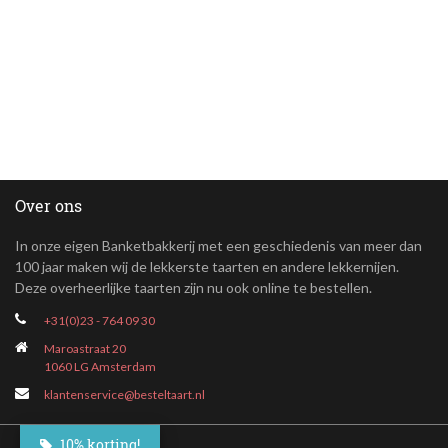
Over ons
In onze eigen Banketbakkerij met een geschiedenis van meer dan
100 jaar maken wij de lekkerste taarten en andere lekkernijen.
Deze overheerlijke taarten zijn nu ook online te bestellen.
+31(0)23 - 764 09 30
Maroastraat 20
1060 LG Amsterdam
klantenservice@besteltaart.nl
10% korting!