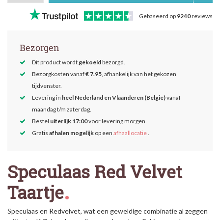
Gebaseerd op
9240
reviews
Bezorgen
Dit product wordt
gekoeld
bezorgd.
Bezorgkosten vanaf
€ 7.95
, afhankelijk van het gekozen
tijdvenster.
Levering in
heel Nederland en Vlaanderen (België)
vanaf
maandag t/m zaterdag.
Bestel
uiterlijk 17:00
voor levering morgen.
Gratis
afhalen mogelijk
op een
afhaallocatie
.
Speculaas Red Velvet
Taartje
Speculaas en Redvelvet, wat een geweldige combinatie al zeggen