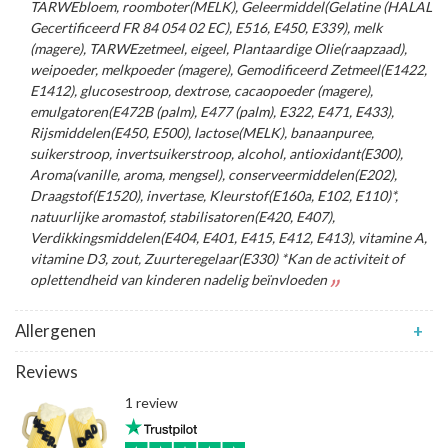
TARWEbloem, roomboter(MELK), Geleermiddel(Gelatine (HALAL
Gecertificeerd FR 84 054 02 EC), E516, E450, E339), melk
(magere), TARWEzetmeel, eigeel, Plantaardige Olie(raapzaad),
weipoeder, melkpoeder (magere), Gemodificeerd Zetmeel(E1422,
E1412), glucosestroop, dextrose, cacaopoeder (magere),
emulgatoren(E472B (palm), E477 (palm), E322, E471, E433),
Rijsmiddelen(E450, E500), lactose(MELK), banaanpuree,
suikerstroop, invertsuikerstroop, alcohol, antioxidant(E300),
Aroma(vanille, aroma, mengsel), conserveermiddelen(E202),
Draagstof(E1520), invertase, Kleurstof(E160a, E102, E110)*,
natuurlijke aromastof, stabilisatoren(E420, E407),
Verdikkingsmiddelen(E404, E401, E415, E412, E413), vitamine A,
vitamine D3, zout, Zuurteregelaar(E330) *Kan de activiteit of
oplettendheid van kinderen nadelig beïnvloeden
Allergenen
+
Reviews
1 review