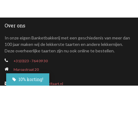
Over ons
In onze eigen Banketbakkerij met een geschiedenis van meer dan
100 jaar maken wij de lekkerste taarten en andere lekkernijen.
Deze overheerlijke taarten zijn nu ook online te bestellen.
+31(0)23 - 764 09 30
Maroastraat 20
1060 LG Amsterdam
10% korting!
klantenservice@besteltaart.nl
Informatie
Contact
Veelgestelde vragen
Bezorgen