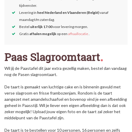
tijdvenster.
Levering in
heel Nederland en Vlaanderen (België)
vanaf
maandag t/m zaterdag.
Bestel
uiterlijk 17:00
voor levering morgen.
Gratis
afhalen mogelijk
op een
afhaallocatie
.
Paas Slagroomtaart
Wil jij de Paastafel dit jaar extra gezellig maken, bestel dan vandaag
nog de Pasen slagroomtaart.
De taart is gemaakt van luchtige cake en is binnenin gevuld met
verse slagroom en frisse frambozenjam. Rondom is de taart
aangezet met amandelschaafsel en bovenop vind je een afbeelding
geheel in Paasstijl. Wil je liever een eigen afbeelding dan is dat ook
zeker mogelijk! Upload jouw eigen foto en de taart zal zeker het
middelpunt van de Paastafel zijn.
De taart is te bestellen voor 10 personen, 16 personen en zelfs