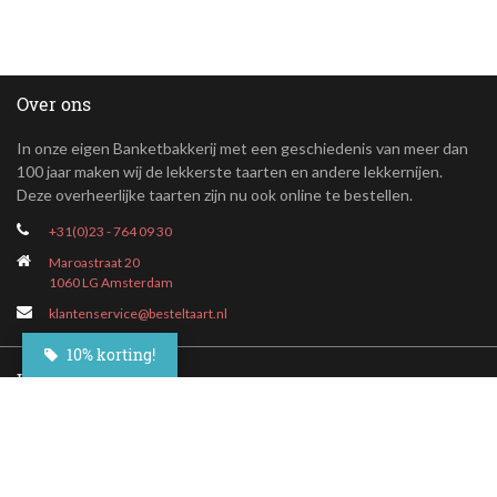
Over ons
In onze eigen Banketbakkerij met een geschiedenis van meer dan
100 jaar maken wij de lekkerste taarten en andere lekkernijen.
Deze overheerlijke taarten zijn nu ook online te bestellen.
+31(0)23 - 764 09 30
Maroastraat 20
1060 LG Amsterdam
klantenservice@besteltaart.nl
10% korting!
Informatie
Contact
Veelgestelde vragen
Bezorgen