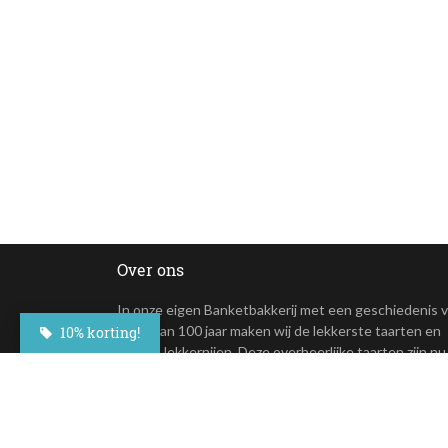
Over ons
In onze eigen Banketbakkerij met een geschiedenis 
meer dan 100 jaar maken wij de lekkerste taarten en
10% korting!
andere lekkernijen. Deze overheerlijke taarten zijn nu
online te bestellen.
+31(0)23 - 764 09 30
Maroastraat 20