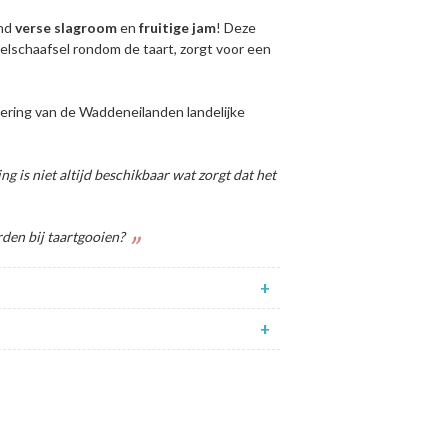
end
verse
slagroom
en
fruitige
jam
! Deze
lschaafsel rondom de taart, zorgt voor een
ering van de Waddeneilanden landelijke
ing is niet altijd beschikbaar wat zorgt dat het
rden bij taartgooien?
+
+