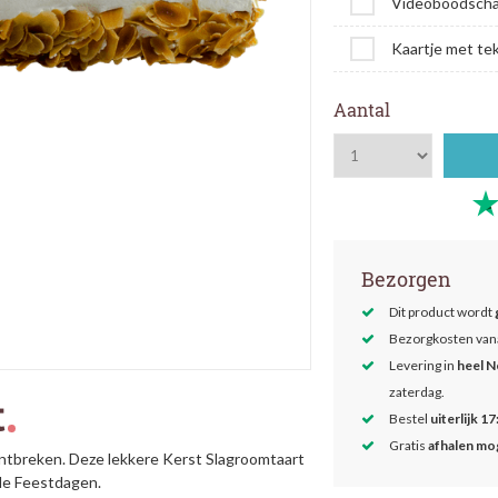
Videoboodsch
Kaartje met te
Aantal
Bezorgen
Dit product wordt
Bezorgkosten van
Levering in
heel N
zaterdag.
t
Bestel
uiterlijk 17
Gratis
afhalen mog
ontbreken. Deze lekkere Kerst Slagroomtaart
 de Feestdagen.