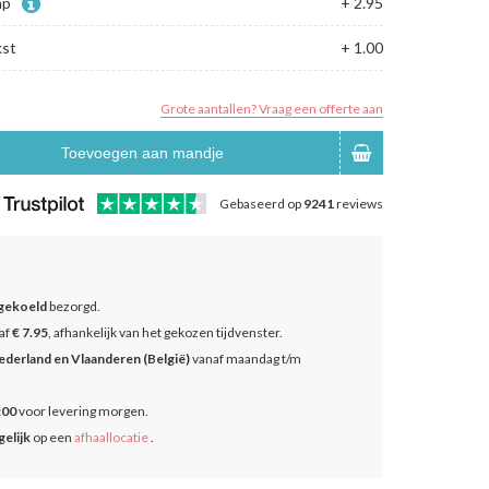
ap
+ 2.95
kst
+ 1.00
Grote aantallen? Vraag een offerte aan
Toevoegen aan mandje
Gebaseerd op
9241
reviews
gekoeld
bezorgd.
af
€ 7.95
, afhankelijk van het gekozen tijdvenster.
ederland en Vlaanderen (België)
vanaf maandag t/m
:00
voor levering morgen.
elijk
op een
afhaallocatie
.