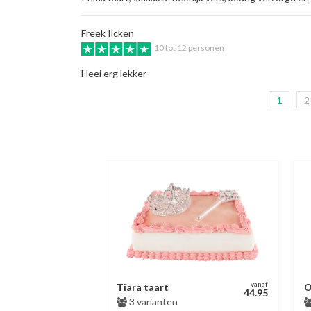
Freek Ilcken
10 tot 12 personen
Heei erg lekker
1
2
vanaf
Tiara taart
O
44.95
3 varianten