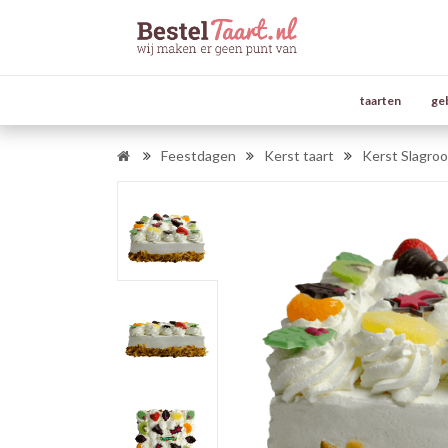
taarten
ge
Feestdagen
Kerst taart
Kerst Slagro