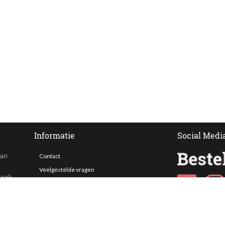
Informatie
Social Medi
van
Contact
Veelgestelde vragen
 ook
Bezorgen
Nieuwsbrief
Afhaallocaties
Klantenservice