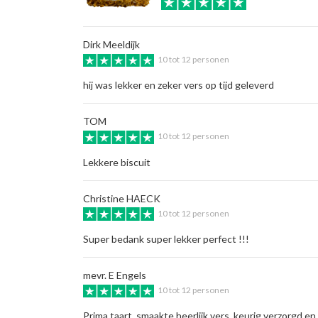
Dirk Meeldijk
10 tot 12 personen
hij was lekker en zeker vers op tijd geleverd
TOM
10 tot 12 personen
Lekkere biscuit
Christine HAECK
10 tot 12 personen
Super bedank super lekker perfect !!!
mevr. E Engels
10 tot 12 personen
Prima taart, smaakte heerlijk vers, keurig verzorgd en