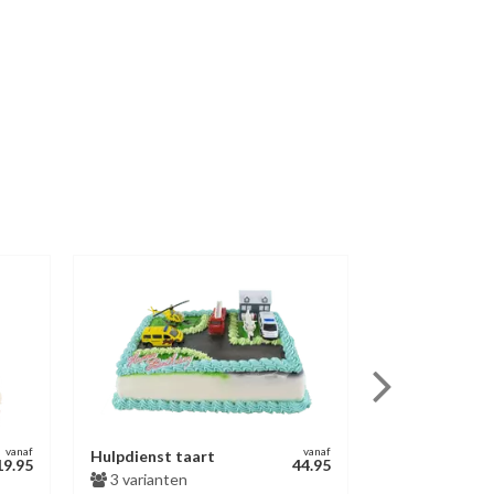
vanaf
vanaf
Hulpdienst taart
Chocoladetaa
19.95
44.95
3 varianten
3 varianten