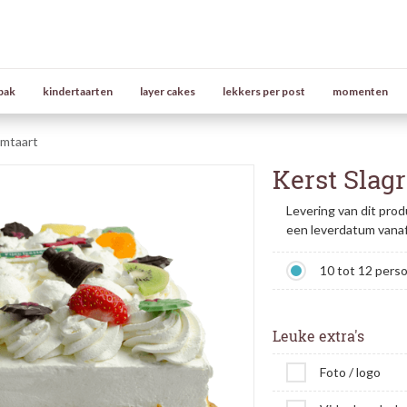
bak
kindertaarten
layer cakes
lekkers per post
momenten
omtaart
Kerst Slag
Levering van dit prod
een leverdatum vana
10 tot 12 pers
Leuke extra's
Foto / logo