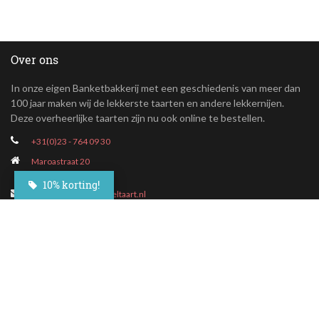
Over ons
In onze eigen Banketbakkerij met een geschiedenis van meer dan
100 jaar maken wij de lekkerste taarten en andere lekkernijen.
Deze overheerlijke taarten zijn nu ook online te bestellen.
+31(0)23 - 764 09 30
Maroastraat 20
1060 LG Amsterdam
10% korting!
klantenservice@besteltaart.nl
Informatie
Contact
Veelgestelde vragen
Bezorgen