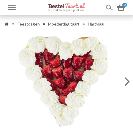
0
Feestdagen
Moederdag taart
Hartvlaai