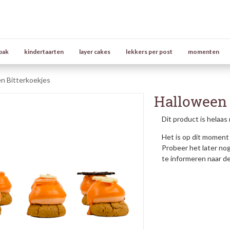
bak
kindertaarten
layer cakes
lekkers per post
momenten
n Bitterkoekjes
Halloween 
Dit product is helaas 
Het is op dit moment 
Probeer het later no
te informeren naar d