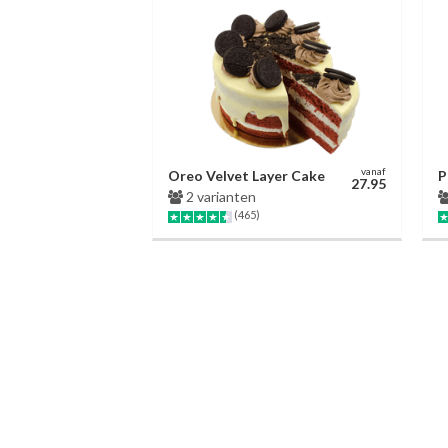
vanaf
Oreo Velvet Layer Cake
P
27.95
2 varianten
(465)