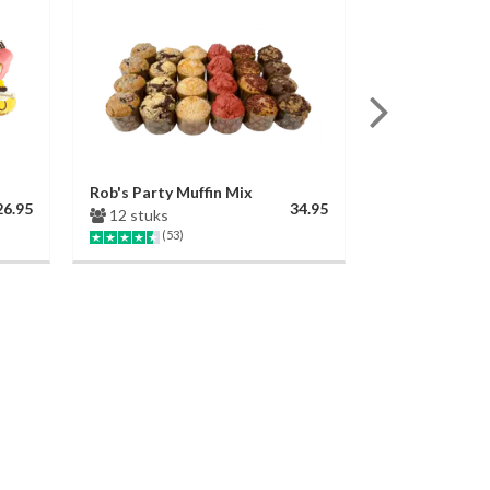
Rob's Party Muffin Mix
Logo Petit Fo
26.95
34.95
12 stuks
9 stuks
(53)
(80)