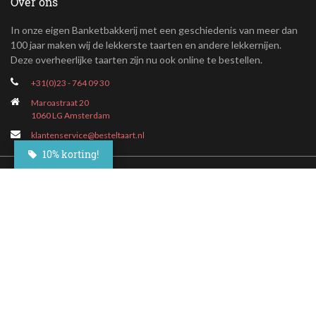
Over ons
In onze eigen Banketbakkerij met een geschiedenis van meer dan
100 jaar maken wij de lekkerste taarten en andere lekkernijen.
Deze overheerlijke taarten zijn nu ook online te bestellen.
+31(0)23 - 764 09 30
Maroastraat 20
1060 LG Amsterdam
klantenservice@besteltaart.nl
10% korting!
Informatie
Contact
Veelgestelde vragen
Bezorgen
Nieuwsbrief
Afhaallocaties
Klantenservice