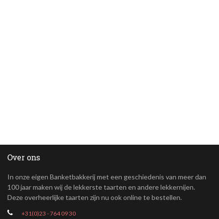
Over ons
In onze eigen Banketbakkerij met een geschiedenis van meer dan
100 jaar maken wij de lekkerste taarten en andere lekkernijen.
Deze overheerlijke taarten zijn nu ook online te bestellen.
+31(0)23 - 764 09 30