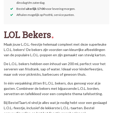
dinsdag t/m zaterdag.
Bestel
uiterlijk 17:00
voor levering morgen.
Afhalen mogelijk op PostNL service punten.
LOL Bekers
Maak jouw L.O.L.-feestje helemaal compleet met deze superleuke
L.O.L. bekers! De bekers zijn voorzien van kleurrijke afbeeldingen
van de populaire L.O.L.-poppen en zijn gemaakt van stevig karton.
De L.O.L. bekers hebben een inhoud van 200 ml, perfect voor het
serveren van frisdrank, sap of water. Ideaal voor kinderfeestjes,
maar ook voor picknicks, barbecues of gewoon thuis.
In één verpakking zitten 8 L.O.L. bekers, dus genoeg voor al je
gasten. Combineer de bekers met bijpassende L.O.L. borden,
servetten en tafelkleed voor een complete thema tafelsetting.
Bij BestelTaart.nl vind je alles wat je nodig hebt voor een geslaagd
L.O.L.-feestje, inclusief de lekkerste L.O.L.-taarten. Bestel