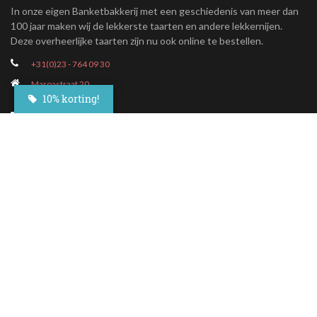
In onze eigen Banketbakkerij met een geschiedenis van meer dan
100 jaar maken wij de lekkerste taarten en andere lekkernijen.
Deze overheerlijke taarten zijn nu ook online te bestellen.
+31(0)23 - 764 09 30
Maroastraat 20
1060 LG Amsterdam
10% korting!
klantenservice@besteltaart.nl
Informatie
Contact
Veelgestelde vragen
Bezorgen
Nieuwsbrief
Afhaallocaties
Klantenservice
Zakelijk bestellen