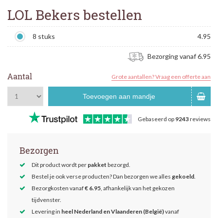
LOL Bekers bestellen
8 stuks
4.95
Bezorging vanaf 6.95
Aantal
Grote aantallen? Vraag een offerte aan
Toevoegen aan mandje
Gebaseerd op
9243
reviews
Bezorgen
Dit product wordt per
pakket
bezorgd.
Bestel je ook verse producten? Dan bezorgen we alles
gekoeld
.
Bezorgkosten vanaf
€ 6.95
, afhankelijk van het gekozen
tijdvenster.
Levering in
heel Nederland en Vlaanderen (België)
vanaf