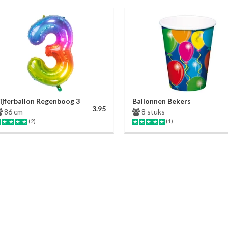
ijferballon Regenboog 3
Ballonnen Bekers
3.95
86 cm
8 stuks
(2)
(1)