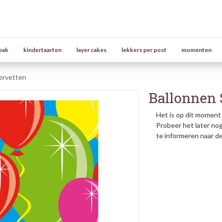
bak
kindertaarten
layer cakes
lekkers per post
momenten
ervetten
Ballonnen 
Het is op dit moment 
Probeer het later no
te informeren naar d