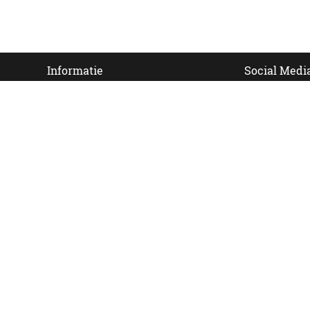
Informatie
Social Medi
van
Contact
Veelgestelde vragen
 ook
Bezorgen
Nieuwsbrief
Afhaallocaties
Klantenservice
Zakelijk bestellen
Over Besteltaart
Privacy voorwaarden
Algemene Voorwaarden