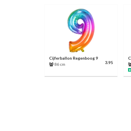
Cijferballon Regenboog 9
C
3.95
86 cm