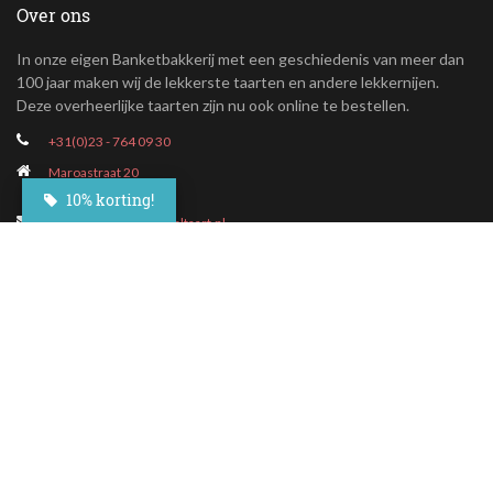
Over ons
In onze eigen Banketbakkerij met een geschiedenis van meer dan
100 jaar maken wij de lekkerste taarten en andere lekkernijen.
Deze overheerlijke taarten zijn nu ook online te bestellen.
+31(0)23 - 764 09 30
Maroastraat 20
1060 LG Amsterdam
10% korting!
klantenservice@besteltaart.nl
Informatie
Contact
Veelgestelde vragen
Bezorgen
Nieuwsbrief
Afhaallocaties
Klantenservice