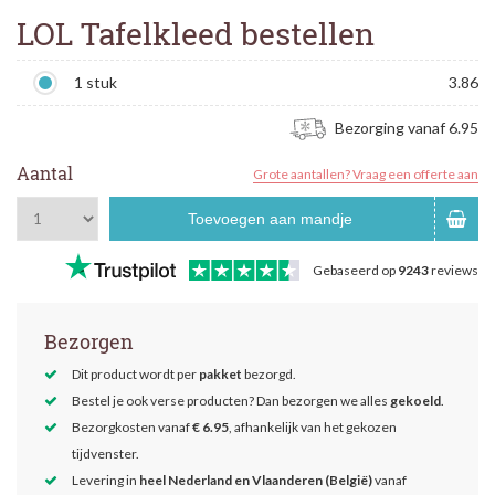
LOL Tafelkleed bestellen
1 stuk
3.86
Bezorging vanaf 6.95
Aantal
Grote aantallen? Vraag een offerte aan
Toevoegen aan mandje
Gebaseerd op
9243
reviews
Bezorgen
Dit product wordt per
pakket
bezorgd.
Bestel je ook verse producten? Dan bezorgen we alles
gekoeld
.
Bezorgkosten vanaf
€ 6.95
, afhankelijk van het gekozen
tijdvenster.
Levering in
heel Nederland en Vlaanderen (België)
vanaf