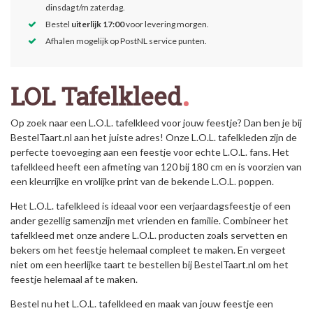
dinsdag t/m zaterdag.
Bestel
uiterlijk 17:00
voor levering morgen.
Afhalen mogelijk op PostNL service punten.
LOL Tafelkleed
Op zoek naar een L.O.L. tafelkleed voor jouw feestje? Dan ben je bij
BestelTaart.nl aan het juiste adres! Onze L.O.L. tafelkleden zijn de
perfecte toevoeging aan een feestje voor echte L.O.L. fans. Het
tafelkleed heeft een afmeting van 120 bij 180 cm en is voorzien van
een kleurrijke en vrolijke print van de bekende L.O.L. poppen.
Het L.O.L. tafelkleed is ideaal voor een verjaardagsfeestje of een
ander gezellig samenzijn met vrienden en familie. Combineer het
tafelkleed met onze andere L.O.L. producten zoals servetten en
bekers om het feestje helemaal compleet te maken. En vergeet
niet om een heerlijke taart te bestellen bij BestelTaart.nl om het
feestje helemaal af te maken.
Bestel nu het L.O.L. tafelkleed en maak van jouw feestje een