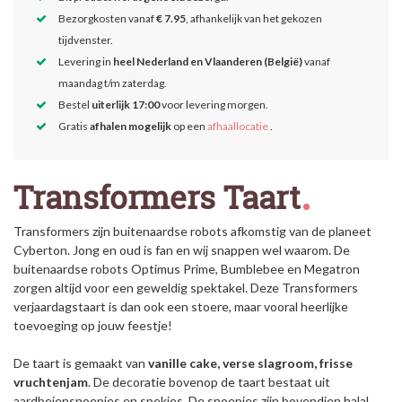
Bezorgkosten vanaf
€ 7.95
, afhankelijk van het gekozen
tijdvenster.
Levering in
heel Nederland en Vlaanderen (België)
vanaf
maandag t/m zaterdag.
Bestel
uiterlijk 17:00
voor levering morgen.
Gratis
afhalen mogelijk
op een
afhaallocatie
.
Transformers Taart
Transformers zijn buitenaardse robots afkomstig van de planeet
Cyberton. Jong en oud is fan en wij snappen wel waarom. De
buitenaardse robots Optimus Prime, Bumblebee en Megatron
zorgen altijd voor een geweldig spektakel. Deze Transformers
verjaardagstaart is dan ook een stoere, maar vooral heerlijke
toevoeging op jouw feestje!
De taart is gemaakt van
vanille
cake, verse slagroom, frisse
vruchtenjam
. De decoratie bovenop de taart bestaat uit
aardbeiensnoepjes en spekjes. De snoepjes zijn bovendien halal.