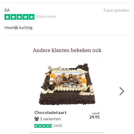
SA
4 jaar geleden
20 personen
Heerlijk luchtig.
Andere klanten bekeken ook
Chocoladetaart
vanaf
24.95
3 varianten
(623)