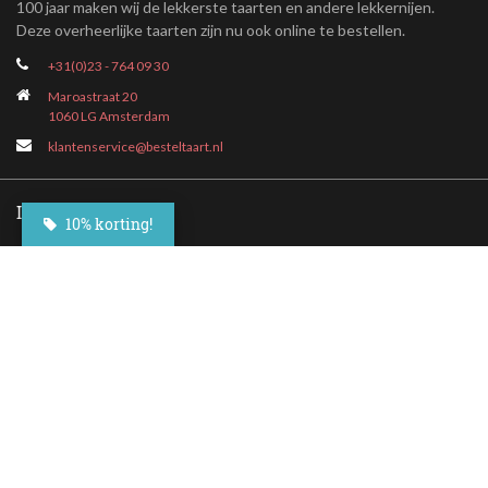
100 jaar maken wij de lekkerste taarten en andere lekkernijen.
Deze overheerlijke taarten zijn nu ook online te bestellen.
+31(0)23 - 764 09 30
Maroastraat 20
1060 LG Amsterdam
klantenservice@besteltaart.nl
Informatie
10% korting!
Contact
Veelgestelde vragen
Bezorgen
Nieuwsbrief
Afhaallocaties
Klantenservice
Zakelijk bestellen
Over Besteltaart