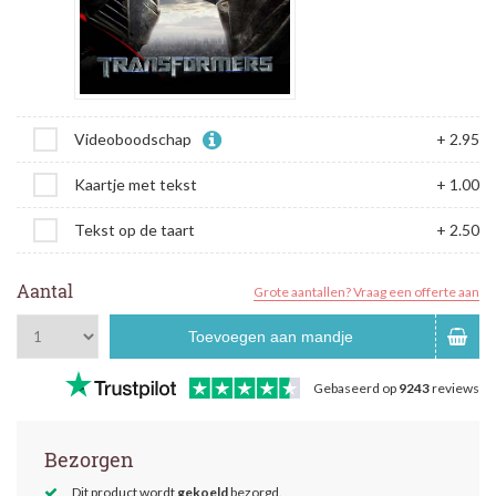
Videoboodschap
+ 2.95
Kaartje met tekst
+ 1.00
Tekst op de taart
+ 2.50
Aantal
Grote aantallen? Vraag een offerte aan
Toevoegen aan mandje
Gebaseerd op
9243
reviews
Bezorgen
Dit product wordt
gekoeld
bezorgd.