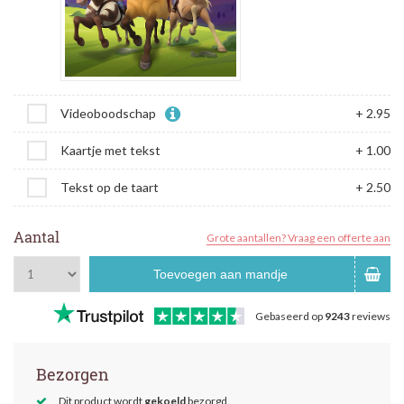
Videoboodschap
+ 2.95
Kaartje met tekst
+ 1.00
Tekst op de taart
+ 2.50
Aantal
Grote aantallen? Vraag een offerte aan
Toevoegen aan mandje
Gebaseerd op
9243
reviews
Bezorgen
Dit product wordt
gekoeld
bezorgd.