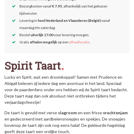
Bezorgkosten vanaf
€ 7.95
, afhankelijk van het gekozen
tijdvenster.
Levering in
heel Nederland en Vlaanderen (België)
vanaf
maandag t/m zaterdag.
Bestel
uiterlijk 17:00
voor levering morgen.
Gratis
afhalen mogelijk
op een
afhaallocatie
.
Spirit Taart
Lucky en Spirit, wat een droomkoppel! Samen met Prudence en
Abigail beleven zij iedere dag een avontuur in het land. Speciaal
voor de paardenfans onder ons hebben wij de Spirit taart bedacht.
Deze taart mag dan ook absoluut niet ontbreken tijdens het
verjaardagsfeestje!
De taart is gevuld met verse
slagroom
en een frisse
vruchtenjam
en gedecoreerd met aardbeiensnoepjes en spekjes. De snoepjes
bovenop de taart zijn ook nog eens halal! De gekleurde hagelslag
geeft deze taart een vrolijke touch.