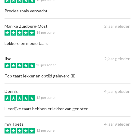
Precies zoals verwacht
Marijke Zuidberg-Oost
2 jaar geleden
16 personen
Lekkere en mooie taart
Ilse
2 jaar geleden
20 personen
Top taart lekker en optijd geleverd 👍🏼
Dennis
4 jaar geleden
12 personen
Heerlijke taart hebben er lekker van genoten
mw Toets
4 jaar geleden
12 personen