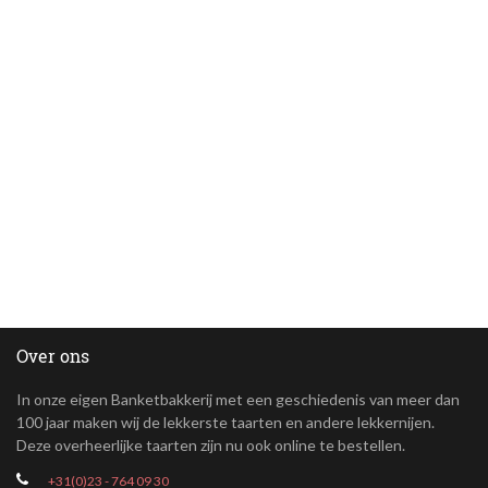
Over ons
In onze eigen Banketbakkerij met een geschiedenis van meer dan
100 jaar maken wij de lekkerste taarten en andere lekkernijen.
Deze overheerlijke taarten zijn nu ook online te bestellen.
+31(0)23 - 764 09 30