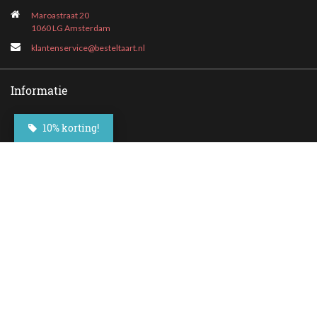
Maroastraat 20
1060 LG Amsterdam
klantenservice@besteltaart.nl
Informatie
Contact
10% korting!
Veelgestelde vragen
Bezorgen
Nieuwsbrief
Afhaallocaties
Klantenservice
Zakelijk bestellen
Over Besteltaart
Privacy voorwaarden
Algemene Voorwaarden