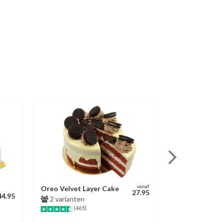
vanaf
Oreo Velvet Layer Cake
Dinosaurus Ta
27.95
44.95
2 varianten
3 varianten
(465)
(149)