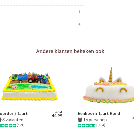
+
+
Andere klanten bekeken ook
vanaf
oerderij Taart
Eenhoorn Taart Rond
44.95
3 varianten
16 personen
(121)
(134)