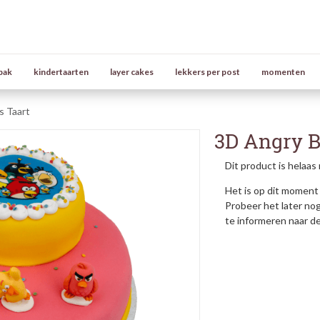
bak
kindertaarten
layer cakes
lekkers per post
momenten
s Taart
3D Angry Bi
Dit product is helaas 
Het is op dit moment 
Probeer het later no
te informeren naar d