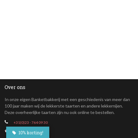
Over ons
In onze eigen Banketbakkerij met een geschiedenis van meer dan
100 jaar maken wij de lekkerste taarten en andere lekkernijen.
Deze overheerlijke taarten zijn nu ook online te bestellen.
+31(0)23 - 764 09 30
Maroastraat 20
10% korting!
1060 LG Amsterdam