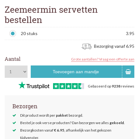
Zeemeermin servetten
bestellen
20 stuks
3.95
Bezorging vanaf 6.95
Aantal
Grote aantallen? Vraag een offerte aan
Toevoegen aan mandje
Gebaseerd op
9238
reviews
Bezorgen
Dit product wordt per
pakket
bezorgd.
Bestel je ook verse producten? Dan bezorgen we alles
gekoeld
.
Bezorgkosten vanaf
€ 6.95
, afhankelijk van het gekozen
tijdvenster.