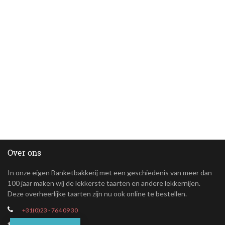
Over ons
In onze eigen Banketbakkerij met een geschiedenis van meer dan
100 jaar maken wij de lekkerste taarten en andere lekkernijen.
Deze overheerlijke taarten zijn nu ook online te bestellen.
+31(0)23 - 764 09 30
Maroastraat 20