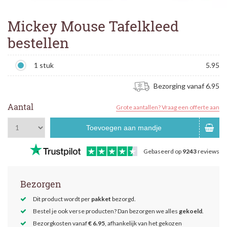
Mickey Mouse Tafelkleed
bestellen
1 stuk
5.95
Bezorging vanaf 6.95
Aantal
Grote aantallen? Vraag een offerte aan
Toevoegen aan mandje
Gebaseerd op
9243
reviews
Bezorgen
Dit product wordt per
pakket
bezorgd.
Bestel je ook verse producten? Dan bezorgen we alles
gekoeld
.
Bezorgkosten vanaf
€ 6.95
, afhankelijk van het gekozen