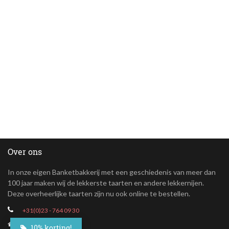
Over ons
In onze eigen Banketbakkerij met een geschiedenis van meer dan
100 jaar maken wij de lekkerste taarten en andere lekkernijen.
Deze overheerlijke taarten zijn nu ook online te bestellen.
+31(0)23 - 764 09 30
Maroastraat 20
10% korting!