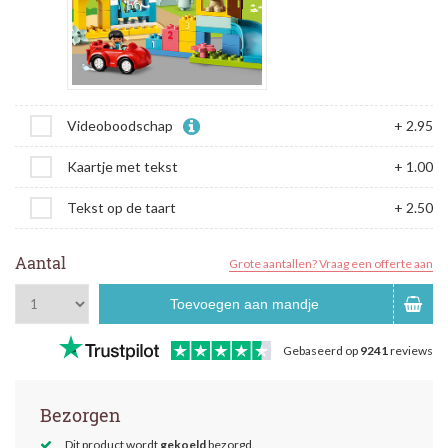
Videoboodschap
+ 2.95
Kaartje met tekst
+ 1.00
Tekst op de taart
+ 2.50
Aantal
Grote aantallen? Vraag een offerte aan
Toevoegen aan mandje
Gebaseerd op
9241
reviews
Bezorgen
Dit product wordt
gekoeld
bezorgd.