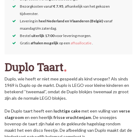
Bezorgkosten vanaf
€ 7.95
, afhankelijk van het gekozen
tijdvenster.
Levering in
heel Nederland en Vlaanderen (België)
vanaf
maandag t/m zaterdag.
Bestel
uiterlijk 17:00
voor levering morgen.
Gratis
afhalen mogelijk
op een
afhaallocatie
.
Duplo Taart
Duplo, wie heeft er niet mee gespeeld als kind vroeger? Als sinds
1969 is Duplo op de markt. Duplo is LEGO voor kleine kinderen en
betekend ‘’tweemaal’’, omdat de Duplo blokjes tweemaal zo groot
zijn als de normale LEGO blokjes.
De Duplo taart heeft een
luchtige cake
met een vulling van
verse
slagroom
en een heerlijk
frisse vruchtenjam
. De snoepjes
bovenop de taart zijn halal en de gekleurde hagelslag rondom
maakt het een disco feestje. De afbeelding van Duplo maakt dat de
kindertaart natuurlijk helemaal compleet is.