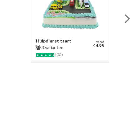
Hulpdienst taart
vanaf
44.95
3 varianten
(31)