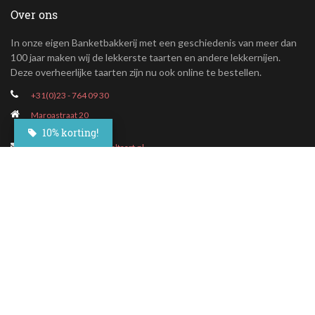
Over ons
In onze eigen Banketbakkerij met een geschiedenis van meer dan
100 jaar maken wij de lekkerste taarten en andere lekkernijen.
Deze overheerlijke taarten zijn nu ook online te bestellen.
+31(0)23 - 764 09 30
Maroastraat 20
1060 LG Amsterdam
10% korting!
klantenservice@besteltaart.nl
Informatie
Contact
Veelgestelde vragen
Bezorgen
Nieuwsbrief
Afhaallocaties
Klantenservice