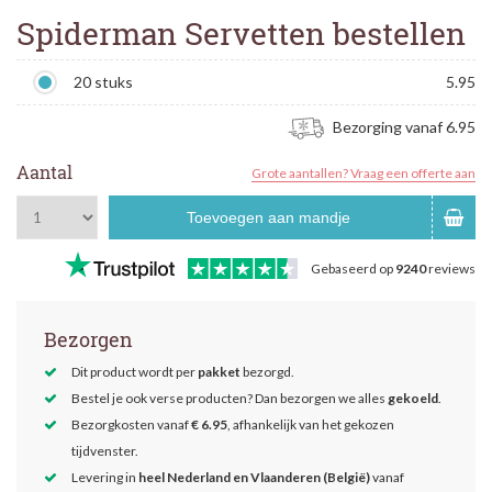
Spiderman Servetten bestellen
20 stuks
5.95
Bezorging vanaf 6.95
Aantal
Grote aantallen? Vraag een offerte aan
Toevoegen aan mandje
Gebaseerd op
9240
reviews
Bezorgen
Dit product wordt per
pakket
bezorgd.
Bestel je ook verse producten? Dan bezorgen we alles
gekoeld
.
Bezorgkosten vanaf
€ 6.95
, afhankelijk van het gekozen
tijdvenster.
Levering in
heel Nederland en Vlaanderen (België)
vanaf