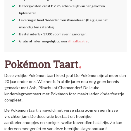
Bezorgkosten vanaf
€ 7.95
, afhankelijk van het gekozen
tijdvenster.
Levering in
heel Nederland en Vlaanderen (België)
vanaf
maandag t/m zaterdag.
Bestel
uiterlijk 17:00
voor levering morgen.
Gratis
afhalen mogelijk
op een
afhaallocatie
.
Pokémon Taart
Deze vrolijke Pokémon taart kiest jou! De Pokémon zijn al meer dan
20 jaar onder ons. Wie heeft in al die jaren nou nog geen kennis
gemaakt met Ash, Pikachu of Charmander? De leuke
kinderslagroomtaart met Pokémon foto maakt ieder kinderfeestje
compleet.
De Pokémon taart is gevuld met verse
slagroom
en een frisse
vruchtenjam
. De decoratie bestaat uit heerlijke
aardbeiensnoepjes en spekjes, welke bovendien halal zijn. Zo kan
iedereen meegenieten van deze heerlijke slagroomtaart!