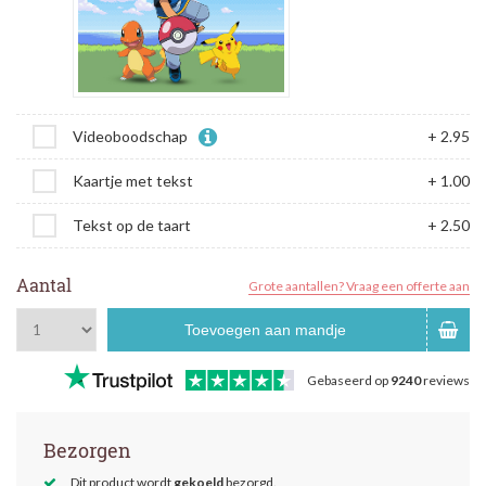
Videoboodschap
+ 2.95
Kaartje met tekst
+ 1.00
Tekst op de taart
+ 2.50
Aantal
Grote aantallen? Vraag een offerte aan
Toevoegen aan mandje
Gebaseerd op
9240
reviews
Bezorgen
Dit product wordt
gekoeld
bezorgd.