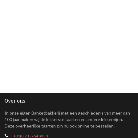
Over ons
In onze eigen Banketbakkerij met een geschiedenis van meer dan
100 jaar maken wij de lekkerste taarten en andere lekkernijen.
Deze overheerlijke taarten zijn nu ook online te bestellen.
+31(0)23 - 764 09 30