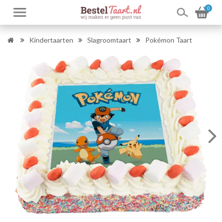
0
Kindertaarten
Slagroomtaart
Pokémon Taart