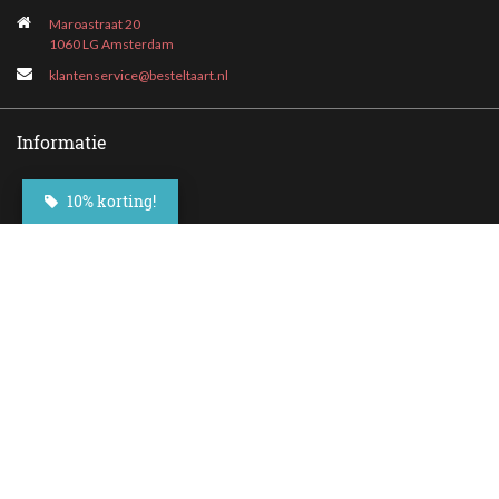
Maroastraat 20
1060 LG Amsterdam
klantenservice@besteltaart.nl
Informatie
Contact
10% korting!
Veelgestelde vragen
Bezorgen
Nieuwsbrief
Afhaallocaties
Klantenservice
Zakelijk bestellen
Over Besteltaart
Privacy voorwaarden
Algemene Voorwaarden