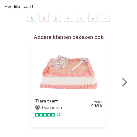
Heerlijke taart!
1
2
3
4
5
6
7
Andere klanten bekeken ook
Tiara taart
vanaf
44.95
3 varianten
(26)