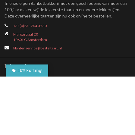
In onze eigen Banketbakkerij met een geschiedenis van meer dan
100 jaar maken wij de lekkerste taarten en andere lekkernijen.
Deze overheerlijke taarten zijn nu ook online te bestellen.
+31(0)23 - 764 09 30
Maroastraat 20
1060 LG Amsterdam
klantenservice@besteltaart.nl
Informatie
10% korting!
Contact
Veelgestelde vragen
Bezorgen
Nieuwsbrief
Afhaallocaties
Klantenservice
Zakelijk bestellen