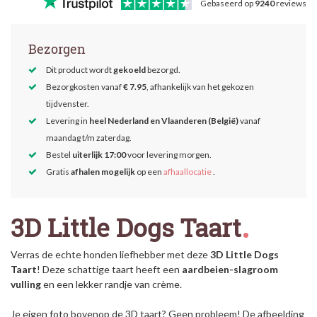
Gebaseerd op
9240
reviews
Bezorgen
Dit product wordt
gekoeld
bezorgd.
Bezorgkosten vanaf
€ 7.95
, afhankelijk van het gekozen
tijdvenster.
Levering in
heel Nederland en Vlaanderen (België)
vanaf
maandag t/m zaterdag.
Bestel
uiterlijk 17:00
voor levering morgen.
Gratis
afhalen mogelijk
op een
afhaallocatie
.
3D Little Dogs Taart
Verras de echte honden liefhebber met deze
3D Little Dogs
Taart
! Deze schattige taart heeft een
aardbeien-slagroom
vulling
en een lekker randje van crème.
Je
eigen
foto bovenop de 3D taart? Geen probleem! De afbeelding