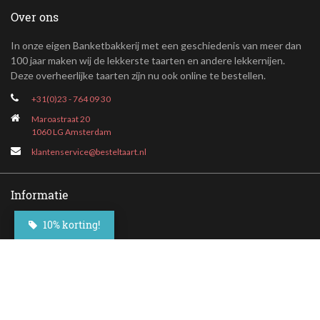
Over ons
In onze eigen Banketbakkerij met een geschiedenis van meer dan
100 jaar maken wij de lekkerste taarten en andere lekkernijen.
Deze overheerlijke taarten zijn nu ook online te bestellen.
+31(0)23 - 764 09 30
Maroastraat 20
1060 LG Amsterdam
klantenservice@besteltaart.nl
Informatie
10% korting!
Contact
Veelgestelde vragen
Bezorgen
Nieuwsbrief
Afhaallocaties